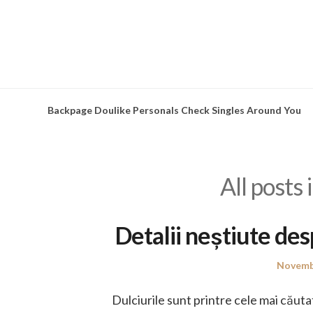
Skip
to
content
Backpage Doulike Personals Check Singles Around You
All posts 
Detalii neștiute des
Posted
Novembe
on
Dulciurile sunt printre cele mai căutat