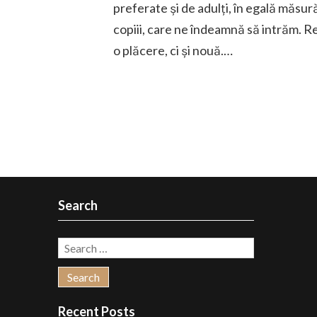
preferate și de adulți, în egală măsu
copiii, care ne îndeamnă să intrăm. Re
o plăcere, ci și nouă.…
Search
Search
for:
Recent Posts