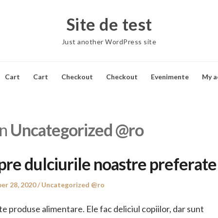
Site de test
Just another WordPress site
Cart
Cart
Checkout
Checkout
Evenimente
My a
in
Uncategorized @ro
pre dulciurile noastre preferate
Posted
r 28, 2020
Uncategorized @ro
in
e produse alimentare. Ele fac deliciul copiilor, dar sunt