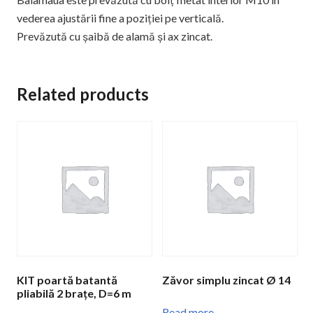
vederea ajustării fine a poziției pe verticală.
Prevăzută cu șaibă de alamă și ax zincat.
Related products
KIT poartă batantă
Zăvor simplu zincat Ø 14
pliabilă 2 brațe, D=6 m
Read more