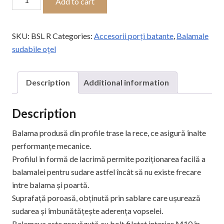
Add to cart
sudabilă
lacrimă
reglabilă
SKU:
BSL R
Categories:
Accesorii porți batante
,
Balamale
cu
sudabile oţel
șaibă
de
Description
Additional information
alamă
quantity
Description
Balama produsă din profile trase la rece, ce asigură înalte
performanțe mecanice.
Profilul in formă de lacrimă permite poziționarea facilă a
balamalei pentru sudare astfel încât să nu existe frecare
intre balama și poartă.
Suprafață poroasă, obținută prin sablare care ușurează
sudarea și îmbunătățește aderența vopselei.
Balamaua este prevăzută cu bolț filetat interior M10 în