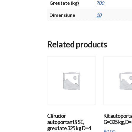
Greutate (kg)
700
Dimensiune
10
Related products
Cărucior
Kit autoporta
autoportantă SE,
G=325 kg, D=
greutate 325 kg D=4
$
0.00