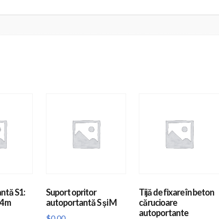
ntă S1:
Suport opritor
Tijă de fixare în beton
4 m
autoportantă S și M
cărucioare
autoportante
$
0.00