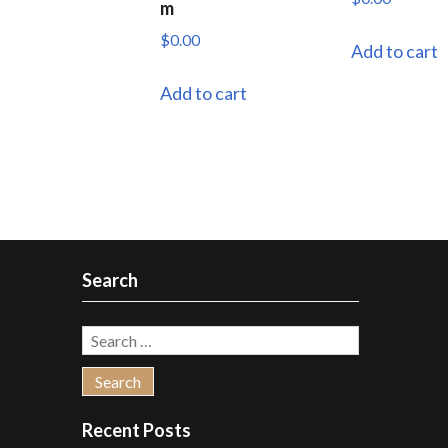
m
$
0.00
Add to cart
Add to cart
Search
Search
for:
Recent Posts