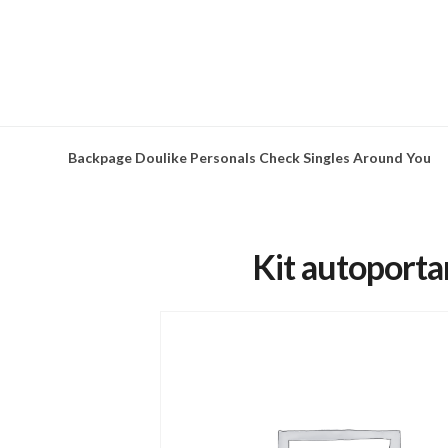
Skip
to
content
Backpage Doulike Personals Check Singles Around You
Kit autoport