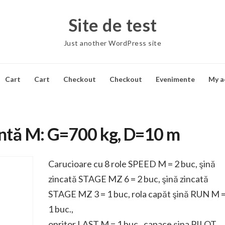
Site de test
Just another WordPress site
Cart
Cart
Checkout
Checkout
Evenimente
My a
antă M: G=700 kg, D=10 m
Carucioare cu 8 role SPEED M = 2 buc, şină
zincată STAGE MZ 6 = 2 buc, şină zincată
STAGE MZ 3 = 1 buc, rola capăt şină RUN M 
1 buc.,
opritor LAST M = 1 buc., capace şina PILOT