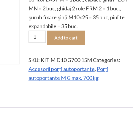
MN = 2 buc, ghidaj 2 role FRM 2 = 1 buc.,
şurub fixare şină M10x25 = 35 buc, piulite
expandabile = 35 buc.
Kit
Add to cart
autoportantă
M:
SKU:
KIT M D10 G700 15M
Categories:
G=700
Accesorii porți autoportante
,
Porți
kg,
autoportante M G max. 700 kg
D=10
m
quantity