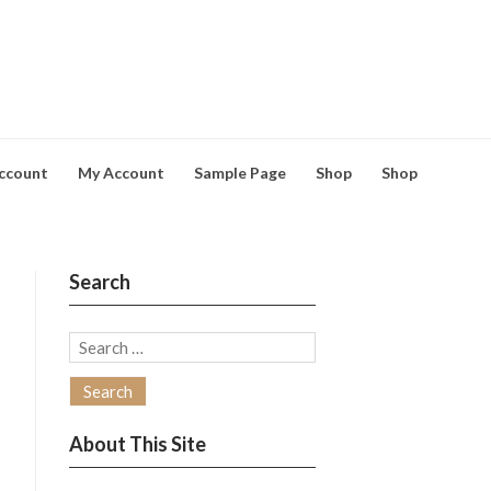
ccount
My Account
Sample Page
Shop
Shop
Search
Search
for:
About This Site