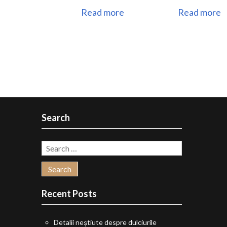
Read more
Read more
Search
Search
for:
Recent Posts
Detalii neștiute despre dulciurile