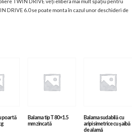
e pliere TWIN DRIVE veți elibera mai mult spațiu pentru
WIN DRIVE 6.0 se poate monta în cazul unor deschideri de
u poartă
Balama tip T 80×1.5
Balama sudabilă cu
kg
mm zincată
aripi simetrice cu șaibă
de alamă