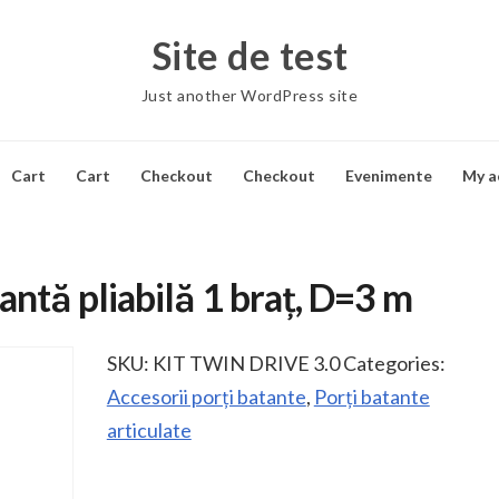
Site de test
Just another WordPress site
Cart
Cart
Checkout
Checkout
Evenimente
My a
antă pliabilă 1 braț, D=3 m
SKU:
KIT TWIN DRIVE 3.0
Categories:
Accesorii porți batante
,
Porți batante
articulate