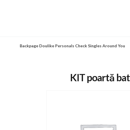
Skip
to
content
Backpage Doulike Personals Check Singles Around You
KIT poartă bat