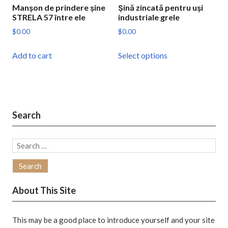
Manșon de prindere șine
Șină zincată pentru uși
STRELA 57 între ele
industriale grele
$
0.00
$
0.00
This
Add to cart
Select options
product
has
multiple
variants.
The
Search
options
may
Search
be
for:
chosen
on
About This Site
the
product
page
This may be a good place to introduce yourself and your site