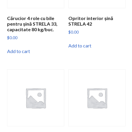
Cărucior 4 role cu bile
Opritor interior șină
pentru șină STRELA 33,
STRELA 42
capacitate 80 kg/buc.
$
0.00
$
0.00
Add to cart
Add to cart