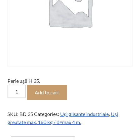
Perie ușă H 35.
Perie
Add to cart
ușă
H
35
SKU:
BD 35
Categories:
Uși glisante industriale
,
Uși
quantity
greutate max. 160 kg / d=max 4 m.