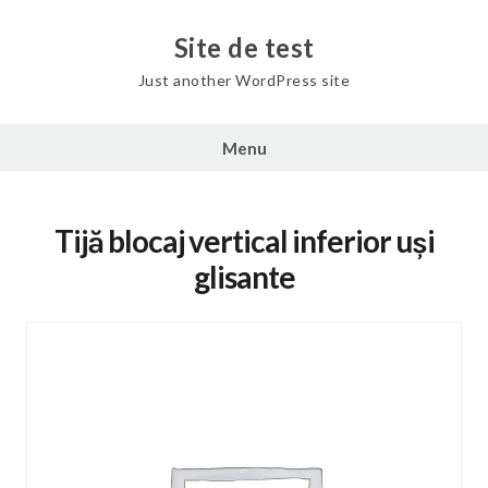
Skip
to
Site de test
content
Just another WordPress site
Menu
Tijă blocaj vertical inferior uși
glisante