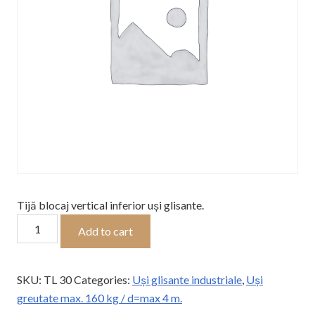
Tijă blocaj vertical inferior uși glisante.
Tijă
Add to cart
blocaj
vertical
inferior
SKU:
TL 30
Categories:
Uși glisante industriale
,
Uși
uși
greutate max. 160 kg / d=max 4 m.
glisante