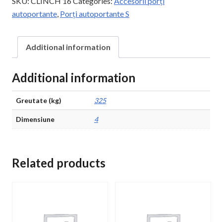
SKU:
CLINCH 16
Categories:
Accesorii porți
beton
autoportante
,
Porți autoportante S
cărucioare
autoportante
Additional information
quantity
Additional information
Greutate (kg)
325
Dimensiune
4
Related products