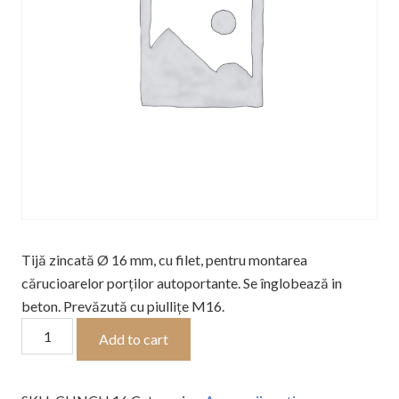
Tijă zincată Ø 16 mm, cu filet, pentru montarea
cărucioarelor porților autoportante. Se înglobează in
beton. Prevăzută cu piullițe M16.
Tijă
Add to cart
de
fixare
în