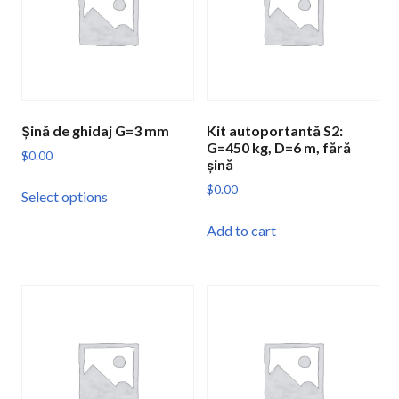
Șină de ghidaj G=3 mm
Kit autoportantă S2:
G=450 kg, D=6 m, fără
$
0.00
șină
This
$
0.00
Select options
product
has
Add to cart
multiple
variants.
The
options
may
be
chosen