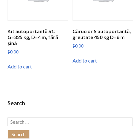
on
the
product
page
Kit autoportantă S1:
Cărucior S autoportantă,
G=325 kg, D=4 m, fără
greutate 450 kg D=6 m
șină
$
0.00
$
0.00
Add to cart
Add to cart
Search
Search
for: