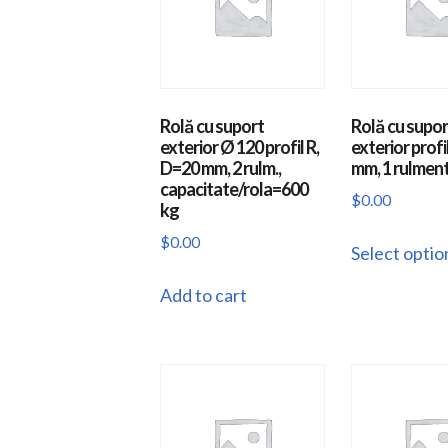
Rolă cu suport
Rolă cu supor
exterior Ø 120 profil R,
exterior profi
D=20 mm, 2 rulm.,
mm, 1 rulmen
capacitate/rola=600
$
0.00
kg
$
0.00
Select optio
Add to cart