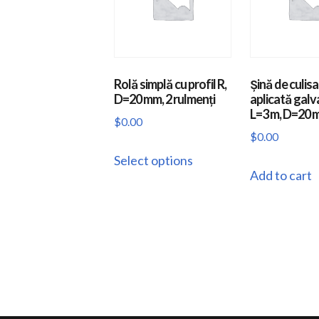
Rolă simplă cu profil R,
Șină de culisa
D=20 mm, 2 rulmenți
aplicată galv
L=3 m, D=20 
$
0.00
$
0.00
This
Select options
product
Add to cart
has
multiple
variants.
The
options
may
be