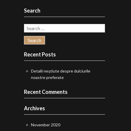
chosen
Search
on
the
Search
for:
product
page
Recent Posts
Detalii neștiute despre dulciurile
noastre preferate
Recent Comments
Archives
November 2020