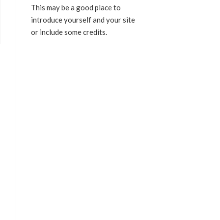
This may be a good place to
introduce yourself and your site
or include some credits.
ct
le
s.
s