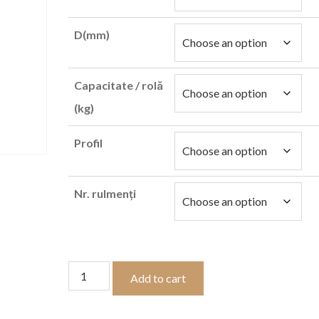
D(mm)
Capacitate / rolă
(kg)
Profil
Nr. rulmenți
Rolă
Add to cart
încastrată,
zincată,