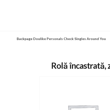
Skip
to
content
Backpage Doulike Personals Check Singles Around You
Rolă încastrată, 