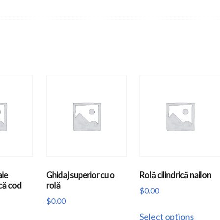
aie
Ghidaj superior cu o
Rolă cilindrică nailon
că cod
rolă
$
0.00
$
0.00
This
Select options
This