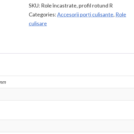
SKU:
Role încastrate, profil rotund R
cu
Categories:
Accesorii porți culisante
,
Role
profil
culisare
R,
D=20
mm
quantity
 mm