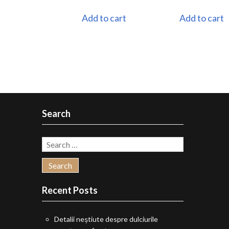
Add to cart
Add to cart
Search
Search
for:
Recent Posts
Detalii neștiute despre dulciurile