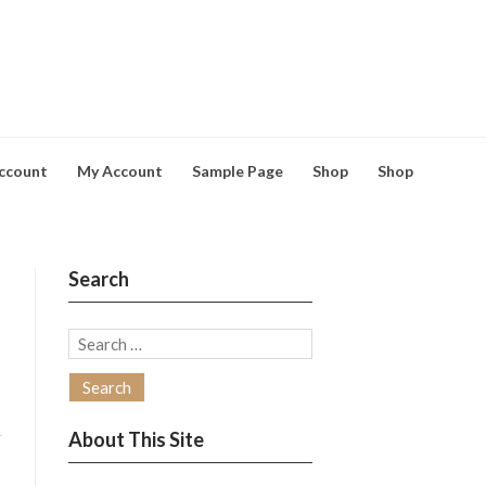
ccount
My Account
Sample Page
Shop
Shop
Search
Search
for:
About This Site