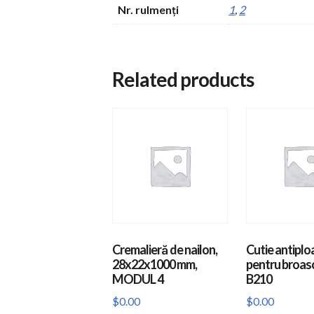
Nr. rulmenți
1
,
2
Related products
Cremalieră de nailon,
Cutie antiplo
28x22x1000 mm,
pentru broas
MODUL 4
B210
$
0.00
$
0.00