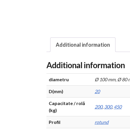
Additional information
Additional information
diametru
Ø 100 mm, Ø 80
D(mm)
20
Capacitate / rolă
200
,
300
,
450
(kg)
Profil
rotund