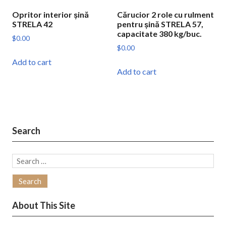
Opritor interior șină
Cărucior 2 role cu rulment
STRELA 42
pentru șină STRELA 57,
capacitate 380 kg/buc.
$
0.00
$
0.00
Add to cart
Add to cart
Search
Search
for:
About This Site