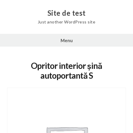
Skip
to
Site de test
content
Just another WordPress site
Menu
Opritor interior șină
autoportantă S