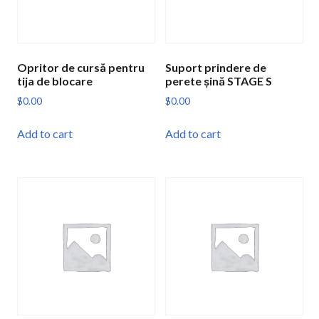
Opritor de cursă pentru
Suport prindere de
tija de blocare
perete șină STAGE S
$
0.00
$
0.00
Add to cart
Add to cart