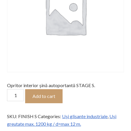
Opritor interior șină autoportantă STAGE S.
Opritor
Add to cart
interior
șină
autoportantă
SKU:
FINISH S
Categories:
Uși glisante industriale
,
Uși
S
greutate max. 1200 kg / d=max 12 m.
quantity